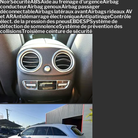
NoirSécuritéABSAide au freinage d'urgenceAirbag
conducteurAirbag genouxAirbag passager
déconnectableAirbags latéraux avantAirbags rideaux AV
et ARAntidémarrage électroniqueAntipatinageContrôle
élect. de la pression des pneusEBDESPSystème de
détection de somnolenceSystème de prévention des
collisionsTroisième ceinture de sécurité