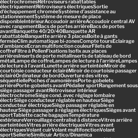
électrochromesRétroviseurs rabattables
électriquementRétroviseurs électriquesSortie
d'échappement chroméeSystème d'assistance au
stationnementSystème de mesure de place
disponibleIntérieurAccoudoir arrièreAccoudoir central AV
avec rangementBacs de portes arrièreBacs de portes
avantBanquette 40/20/40Banquette AR
rabattableBanquette arrière 3 placesBoite à gants
ferméeClim automatique bi-zonesCompte toursEclairage
d'ambianceEcran multifonction couleurFilets de
coffreFiltre à PollenFixations Isofix aux places
arrièresInserts de porte métalInserts de tableau de bord
métalLampe de coffreLampes de lecture à l'arrièreLampes
de lecture à l'avantLunette arrière surteintéeMiroir de
courtoisie conducteur éclairéMiroir de courtoisie passager
éclairéOrdinateur de bordOuverture des vitres
séquentiellePoches d'aumonièresPorte-gobelets
arrièrePorte-gobelets avantPédalier sportRangement sous
siège passager avantRétroviseur intérieur
électrochromeSiège cond. avec réglage lombaire
électrSiège conducteur réglable en hauteurSiège
conducteur électriqueSiège passager réglable en
hauteurSiège passager à réglages électriquesSièges avant
sportTablette cache bagagesTempérature
extérieureVerrouillage centralisé à distanceVitres arrière
surteintéesVitres arrière électriquesVitres avant
électriquesVolant cuirVolant multifonctionVolant
sportSellerieSimilicuir Artico/Dinamica