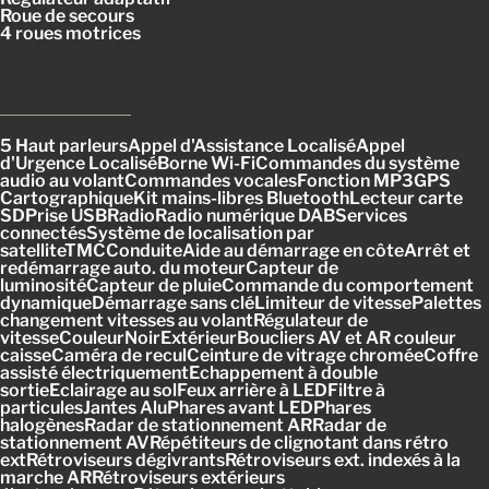
Roue de secours
4 roues motrices
Informations supplémentaires
5 Haut parleursAppel d'Assistance LocaliséAppel
d'Urgence LocaliséBorne Wi-FiCommandes du système
audio au volantCommandes vocalesFonction MP3GPS
CartographiqueKit mains-libres BluetoothLecteur carte
SDPrise USBRadioRadio numérique DABServices
connectésSystème de localisation par
satelliteTMCConduiteAide au démarrage en côteArrêt et
redémarrage auto. du moteurCapteur de
luminositéCapteur de pluieCommande du comportement
dynamiqueDémarrage sans cléLimiteur de vitessePalettes
changement vitesses au volantRégulateur de
vitesseCouleurNoirExtérieurBoucliers AV et AR couleur
caisseCaméra de reculCeinture de vitrage chroméeCoffre
assisté électriquementEchappement à double
sortieEclairage au solFeux arrière à LEDFiltre à
particulesJantes AluPhares avant LEDPhares
halogènesRadar de stationnement ARRadar de
stationnement AVRépétiteurs de clignotant dans rétro
extRétroviseurs dégivrantsRétroviseurs ext. indexés à la
marche ARRétroviseurs extérieurs