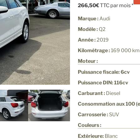
266,50€
TTC par mois *
Marque :
Audi
Modèle :
Q2
Année :
2019
Kilométrage :
169 000
km
Moteur :
Puissance fiscale: 6cv
Puissance DIN: 116cv
Carburant :
Diesel
Consommation aux 100 (en
Carrosserie :
SUV
Couleurs :
Extérieure:
Blanc