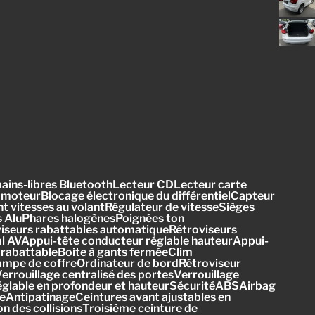
ains-libres BluetoothLecteur CDLecteur carte
 moteurBlocage électronique du différentielCapteur
itesses au volantRégulateur de vitesseSièges
tes AluPhares halogènesPoignées ton
viseurs rabattables automatiqueRétroviseurs
l AVAppui-tête conducteur réglable hauteurAppui-
 rabattableBoite à gants ferméeClim
Lampe de coffreOrdinateur de bordRétroviseur
errouillage centralisé des portesVerrouillage
t réglable en profondeur et hauteurSécuritéABSAirbag
AntipatinageCeintures avant ajustables en
 des collisionsTroisième ceinture de