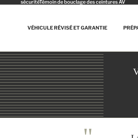
sécuritéTémoin de bouclage des ceintures AV
VÉHICULE RÉVISÉ ET GARANTIE
PRÉP
V
L