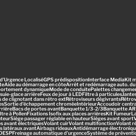
d'Urgence LocaliséGPS prédispositionInterface MediaKit m
teAide au démarrage en côteArrêt et redémarrage auto. du
rtement dynamiqueMode de conduitePalettes changement v
suie-glace arrièreFeux de jour à LEDFiltre à particulesJan
de clignotant dans rétro extRétroviseurs dégivrantsRétro
uesSortie d'échappement chroméeIntérieurAccoudoir centra
 arrièreBacs de portes avantBanquette 1/3-2/3Banquette AR
e à PollenFixations Isofix aux places arrièresKit Fumeur
auteurSiège passager réglable en hauteurSièges avant sportV
tres avant électriquesVolant cuirVolant multifonctionVolan
latéraux avantAirbags rideauxAntidémarrage électronique
BDESPFreinage automatique d'urgenceSystème de prévention