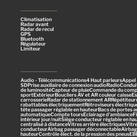
Climatisation
Radar avant
Radar de recul
GPS
Bluetooth
Régulateur
Limiteur
Informations supplémentaires
Audio - Télécommunications4 Haut parleursAppel 
SDPrise auxiliaire de connexion audioRadioCondui
de luminositéCapteur de pluieCommande du compo
sportExtérieurBoucliers AV et AR couleur caisseEs
carrosserieRadar de stationnement ARRépétiteurs 
rabattables électriquementRétroviseurs électriq
tête passager réglable en hauteurBacs de portes
automatiqueCompte toursEclairage d'ambianceFiltr
intérieur jour/nuitSiège conducteur réglable en h
centralisé à distanceVitres arrière électriquesVi
conducteurAirbag passager déconnectableAirbags 
hauteurContrôle élect. de la pression des pneusE