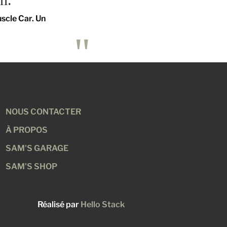
scle Car. Un
NOUS CONTACTER
À PROPOS
SAM'S GARAGE
SAM'S SHOP
Réalisé par
Hello Stack