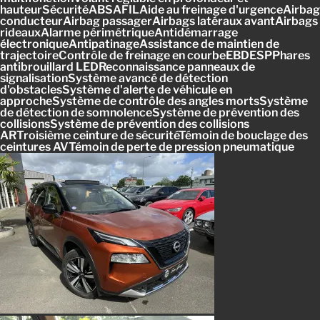
hauteurSécuritéABSAFILAide au freinage d'urgenceAirbag
conducteurAirbag passagerAirbags latéraux avantAirbags
rideauxAlarme périmétriqueAntidémarrage
électroniqueAntipatinageAssistance de maintien de
trajectoireContrôle de freinage en courbeEBDESPPhares
antibrouillard LEDReconnaissance panneaux de
signalisationSystème avancé de détection
d'obstaclesSystème d'alerte de véhicule en
approcheSystème de contrôle des angles mortsSystème
de détection de somnolenceSystème de prévention des
collisionsSystème de prévention des collisions
ARTroisième ceinture de sécuritéTémoin de bouclage des
ceintures AVTémoin de perte de pression pneumatique