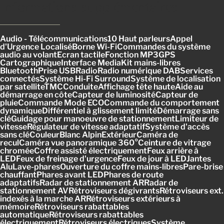
Informations supplémentaires
Audio - Télécommunications10 Haut parleursAppel
d'Urgence LocaliséBorne Wi-FiCommandes du système
audio au volantEcran tactileFonction MP3GPS
CartographiqueInterface MediaKit mains-libres
BluetoothPrise USBRadioRadio numérique DABServices
connectésSystème Hi-Fi SurroundSystème de localisation
par satelliteTMCConduiteAffichage tête hauteAide au
démarrage en côteCapteur de luminositéCapteur de
pluieCommande Mode ECOCommande du comportement
dynamiqueDifférentiel à glissement limitéDémarrage sans
cléGuidage pour manoeuvre de stationnementLimiteur de
vitesseRégulateur de vitesse adaptatifSystème d'accès
sans cléCouleurBlanc AlpinExtérieurCaméra de
reculCaméra vue panoramique 360°Ceinture de vitrage
chroméeCoffre assisté électriquementFeux arrière à
LEDFeux de freinage d'urgenceFeux de jour à LEDJantes
AluLave-pharesOuverture du coffre mains-libresPare-brise
chauffantPhares avant LEDPhares de route
adaptatifsRadar de stationnement ARRadar de
stationnement AVRétroviseurs dégivrantsRétroviseurs ext.
indexés à la marche ARRétroviseurs extérieurs à
mémoireRétroviseurs rabattables
automatiqueRétroviseurs rabattables
électriquementRétroviseurs électriquesSystème