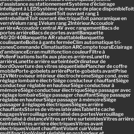
d'assistance au stationnementSystème d'éclairage
intelligent à LEDSystème de mesure de place disponibleToit
ouvrant rang 1 coulissantToit ouvrant rang 1
entrebaillantToit ouvrant électriqueToit panoramique en
verreVelum rang 1Velum rang 2IntérieurAccoudoir
arrièreAccoudoir central AV avec rangementBacs de
portes arrièreBacs de portes avantBanquette
40/20/40Banquette AR rabattableBanquette
coulissanteBoite à gants ferméeClim automatique tri-
zonesCommande Climatisation ARCompte toursEclairage
d'ambianceEcran multifonction couleurFiltre à
PollenFixations Isofix aux places arrièresLunette
arrièreLunette arrière surteintéeOrdinateur de
bordOuverture des vitres séquentiellePlancher de coffre
mobilePorte-gobelets arrièrePorte-gobelets avantPrise
12VRétroviseur intérieur électrochromeSiège cond. avec
réglage lombaire électrSiège conducteur chauffantSiège
conducteur réglable en hauteurSiège conducteur à
mémoireSiège conducteur électriqueSiège passager avec
réglage lombaireSiège passager chauffantSiège passager
réglable en hauteurSiège passager à mémoireSiège
passager à réglages électriquesSièges arrière
chauffantsStores de vitres latéralesTablette cache
bagagesVerrouillage centralisé des portesVerrouillage
centralisé à distanceVitres arrière surteintéesVitres arrière
teintéesVitres arrière électriquesVitres avant
électriquesVolant chauffantVolant cuirVolant
multifonctionVolant réglable en profondeur et