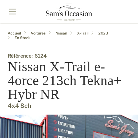
Accueil
Voitures
Nissan
X-Trail
2023
En Stock
Référence : 6124
Nissan X-Trail e-
4orce 213ch Tekna+
Hybr NR
4x4 8ch