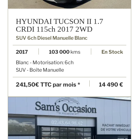
HYUNDAI TUCSON II 1.7
CRDI 115ch 2017 2WD
SUV 6ch Diesel Manuelle Blanc
2017
103 000
kms
En Stock
Blanc - Motorisation: 6ch
SUV - Boîte Manuelle
241,50€
TTC par mois *
14 490 €